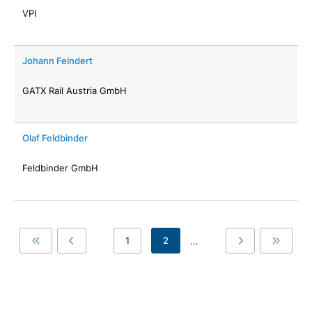
VPI
Johann Feindert
GATX Rail Austria GmbH
Olaf Feldbinder
Feldbinder GmbH
…
1
2
First
Previous
Last
Last