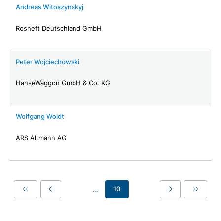
Andreas Witoszynskyj
Rosneft Deutschland GmbH
Peter Wojciechowski
HanseWaggon GmbH & Co. KG
Wolfgang Woldt
ARS Altmann AG
…
10
First
Previous
Last
Last